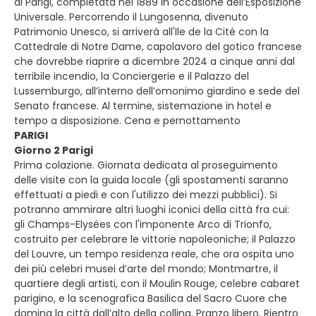
di Parigi, completata nel 1889 in occasione dell’Esposizione
Universale. Percorrendo il Lungosenna, divenuto
Patrimonio Unesco, si arriverà all'Ile de la Cité con la
Cattedrale di Notre Dame, capolavoro del gotico francese
che dovrebbe riaprire a dicembre 2024 a cinque anni dal
terribile incendio, la Conciergerie e il Palazzo del
Lussemburgo, all’interno dell’omonimo giardino e sede del
Senato francese. Al termine, sistemazione in hotel e
tempo a disposizione. Cena e pernottamento
PARIGI
Giorno 2 Parigi
Prima colazione. Giornata dedicata al proseguimento
delle visite con la guida locale (gli spostamenti saranno
effettuati a piedi e con l'utilizzo dei mezzi pubblici). Si
potranno ammirare altri luoghi iconici della città fra cui:
gli Champs-Elysées con l'imponente Arco di Trionfo,
costruito per celebrare le vittorie napoleoniche; il Palazzo
del Louvre, un tempo residenza reale, che ora ospita uno
dei più celebri musei d’arte del mondo; Montmartre, il
quartiere degli artisti, con il Moulin Rouge, celebre cabaret
parigino, e la scenografica Basilica del Sacro Cuore che
domina la città dall’alto della collina. Pranzo libero. Rientro