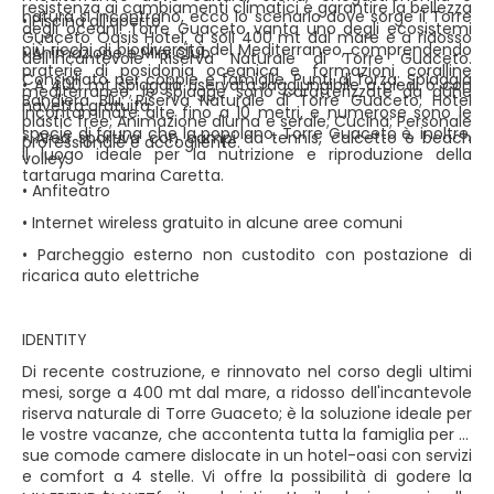
resistenza ai cambiamenti climatici e garantire la bellezza
natura si incontrano, ecco lo scenario dove sorge il Torre
• Piscina all’aperto
degli oceani. Torre Guaceto vanta uno degli ecosistemi
Guaceto Oasis Hotel, a soli 400 mt dal mare e a ridosso
più ricchi di biodiversità del Mediterraneo, comprendendo
• Animazione e Mini Club
dell'incantevole Riserva Naturale di Torre Guaceto.
praterie di posidonia oceanica e formazioni coralline
Consigliato per coppie e famiglie. Punti di forza: Spiaggia
• A 400 mt spiaggia riservata raggiungibile a piedi o con
mediterranee; le spiagge sono caratterizzate da dune
Bandiera Blu; Riserva Naturale di Torre Guaceto; Hotel
navetta gratuita
incontaminate alte fino a 10 metri, e numerose sono le
plastic free; Animazione diurna e serale; Cucina; Personale
specie di fauna che la popolano. Torre Guaceto è, inoltre,
• Area sportiva con campi da tennis, calcetto e beach
professionale e accogliente.
il luogo ideale per la nutrizione e riproduzione della
volley
tartaruga marina Caretta.
• Anfiteatro
• Internet wireless gratuito in alcune aree comuni
• Parcheggio esterno non custodito con postazione di
ricarica auto elettriche
IDENTITY
Di recente costruzione, e rinnovato nel corso degli ultimi
mesi, sorge a 400 mt dal mare, a ridosso dell'incantevole
riserva naturale di Torre Guaceto; è la soluzione ideale per
le vostre vacanze, che accontenta tutta la famiglia per le
sue comode camere dislocate in un hotel-oasi con servizi
e comfort a 4 stelle. Vi offre la possibilità di godere la