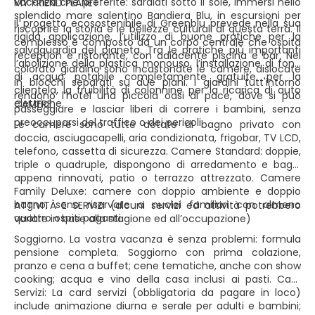
vacanza che preferite: sdraiati sotto il sole, immersi nello
MY FRIEND PLANET
splendido mare salentino Bandiera Blu, in escursioni per
Il progetto ecosostenibile di Greenblu prevede nella sua
riscoprire la storia e le bellezze culturali di questa terra. Il
rigida applicazione, l’utilizzo di buone pratiche per la
complesso è composto da un corpo centrale che ospita
salvaguardia del pianeta. Tra le pratiche più importanti
reception e ristorante, con adiacente piscina e bar. Nel
l’abolizione della plastica monouso, l’installazione di fonti
colorato giardino sono incastonate le camere, dislocate
di acqua potabile completamente gratuite per la
in blocchi separati su due piani. I giardini tutt'intorno
clientela, la fruibilità di colonnine per la ricarica di auto
rendono l’hotel una piccola oasi di pace, dove si può
elettriche.
CAMERE
passeggiare e lasciar liberi di correre i bambini, senza
preoccuparsi del traffico o dei pericoli.
Le camere sono tutte dotate di bagno privato con
doccia, asciugacapelli, aria condizionata, frigobar, TV LCD,
telefono, cassetta di sicurezza. Camere Standard: doppie,
triple o quadruple, dispongono di arredamento e bagni
appena rinnovati, patio o terrazzo attrezzato. Camere
Family Deluxe: camere con doppio ambiente e doppio
bagno, sono riservate a nuclei familiari con almeno
ATTIVITÀ E SERVIZI (alcuni servizi ed attività potrebbero
quattro ospiti paganti.
variare in base alla stagione ed all’occupazione)
Soggiorno. La vostra vacanza è senza problemi: formula
pensione completa. Soggiorno con prima colazione,
pranzo e cena a buffet; cene tematiche, anche con show
cooking; acqua e vino della casa inclusi ai pasti. Card
Servizi: La card servizi (obbligatoria da pagare in loco)
include animazione diurna e serale per adulti e bambini;