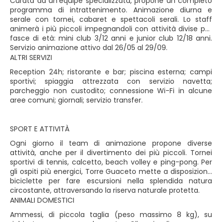
Curata da un’equipe specializzata, propone un completo
programma di intrattenimento. Animazione diurna e
serale con tornei, cabaret e spettacoli serali. Lo staff
animerà i più piccoli impegnandoli con attività divise per
fasce di età: mini club 3/12 anni e junior club 12/18 anni.
Servizio animazione attivo dal 26/05 al 29/09.
ALTRI SERVIZI
Reception 24h; ristorante e bar; piscina esterna; campi
sportivi; spiaggia attrezzata con servizio navetta;
parcheggio non custodito; connessione Wi-Fi in alcune
aree comuni; giornali; servizio transfer.
SPORT E ATTIVITÀ
Ogni giorno il team di animazione propone diverse
attività, anche per il divertimento dei più piccoli. Tornei
sportivi di tennis, calcetto, beach volley e ping-pong. Per
gli ospiti più energici, Torre Guaceto mette a disposizione
biciclette per fare escursioni nella splendida natura
circostante, attraversando la riserva naturale protetta.
ANIMALI DOMESTICI
Ammessi, di piccola taglia (peso massimo 8 kg), su