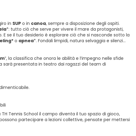
giro in
SUP
o in
canoa
, sempre a disposizione degli ospiti.
ela
*: tutto ciò che serve per vivere il mare da protagonisti,
. E se il tuo desiderio è esplorare ciò che si nasconde sotto la
eling*
o
apnea
*. Fondali limpidi, natura selvaggia e silenzi
am
”, la classifica che onora le abilità e l’impegno nelle sfide
fica sarà presentata in teatro dai ragazzi del team di
ndimenticabile.
ili
 TH Tennis School il campo diventa il tuo spazio di gioco,
 possono partecipare a lezioni collettive, pensate per mettersi