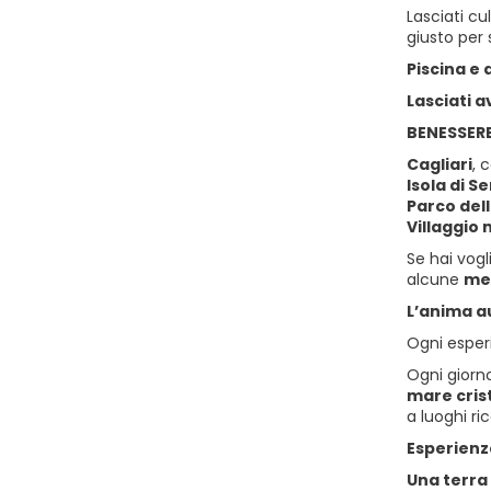
Lasciati cu
giusto per 
Piscina e
Lasciati 
BENESSER
Cagliari
, 
Isola di S
Parco del
Villaggio 
Se hai vogl
alcune
me
L’anima a
Ogni esperi
Ogni giorno
mare cris
a luoghi ric
Esperienz
Una terra 