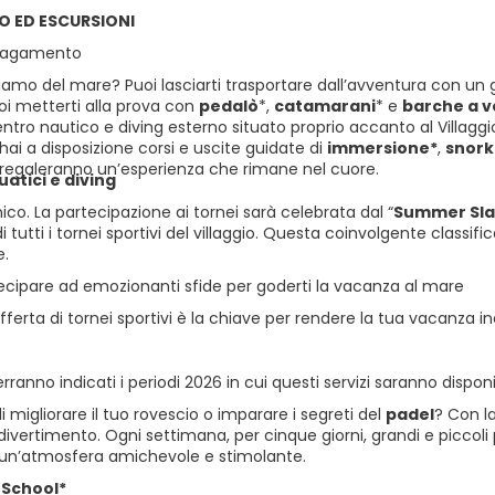
O ED ESCURSIONI
 pagamento
chiamo del mare? Puoi lasciarti trasportare dall’avventura con un 
i metterti alla prova con
pedalò
*,
catamarani
* e
barche a v
entro nautico e diving esterno situato proprio accanto al Villaggio
 hai a disposizione corsi e uscite guidate di
immersione*
,
snork
i regaleranno un’esperienza che rimane nel cuore.
atici e diving
co. La partecipazione ai tornei sarà celebrata dal “
Summer Sl
di tutti i tornei sportivi del villaggio. Questa coinvolgente classi
e.
tecipare ad emozionanti sfide per goderti la vacanza al mare
fferta di tornei sportivi è la chiave per rendere la tua vacanza i
rranno indicati i periodi 2026 in cui questi servizi saranno disponib
di migliorare il tuo rovescio o imparare i segreti del
padel
? Con la
divertimento. Ogni settimana, per cinque giorni, grandi e piccoli
n un’atmosfera amichevole e stimolante.
 School*