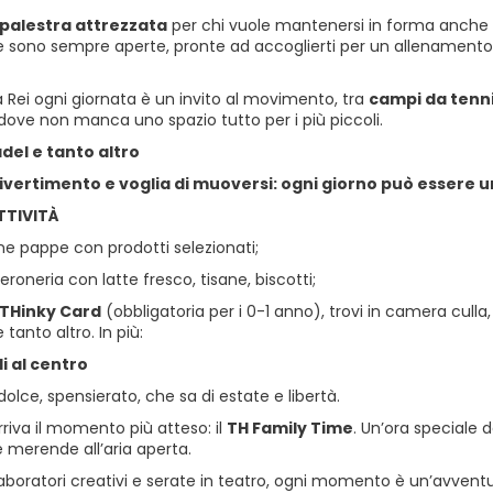
palestra attrezzata
per chi vuole mantenersi in forma anche 
e sono sempre aperte, pronte ad accoglierti per un allenamento in 
 Rei ogni giornata è un invito al movimento, tra
campi da tenn
dove non manca uno spazio tutto per i più piccoli.
del e tanto altro
divertimento e voglia di muoversi: ogni giorno può essere 
TTIVITÀ
ne pappe con prodotti selezionati;
beroneria con latte fresco, tisane, biscotti;
THinky Card
(obbligatoria per i 0-1 anno), trovi in camera culla
 tanto altro. In più:
li al centro
lce, spensierato, che sa di estate e libertà.
arriva il momento più atteso: il
TH Family Time
. Un’ora speciale
e merende all’aria aperta.
laboratori creativi e serate in teatro, ogni momento è un’avventu