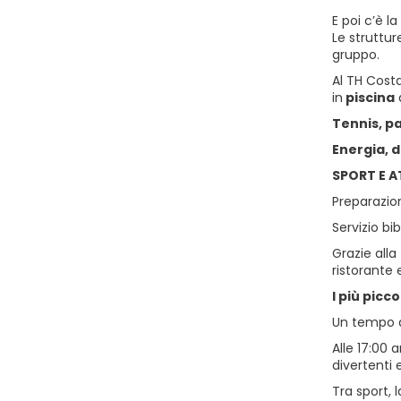
E poi c’è la
Le struttur
gruppo.
Al TH Costa
in
piscina
Tennis, pa
Energia, 
SPORT E A
Preparazio
Servizio bi
Grazie alla
ristorante e
I più picco
Un tempo do
Alle 17:00 
divertenti 
Tra sport, 