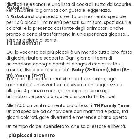
distillati selezionati e una lista di cocktail tutta da scoprire.
Ristoland
Per chiudere la giornata con gusto e leggerezza.
A
RistoLand
, ogni pasto diventa un momento speciale
per i più piccoli. Tra menù pensati su misura, spazi sicuri e
colorati e la presenza costante degli animatori, anche
pranzo e cena si trasformano in un’esperienza giocosa,
serena e piena di sorrisi.
TH Land Smart
Qui la vacanza dei più piccoli è un mondo tutto loro, fatto
di giochi, risate e scoperte. Ogni giorno il team di
animazione accoglie bambini e ragazzi con attività su
misura, divise per fasce d’età:
Baby (3-5 anni), Mini (6-
10), Young (11-17).
Tra sport, laboratori creativi e serate in teatro, ogni
momento è un’avventura da vivere con leggerezza e
allegria. A pranzo e cena, si mangia insieme agli
animatori… e poi via a scatenarsi con la TH Dance!
Alle 17:00 arriva il momento più atteso: il
TH Family Time
.
Un’ora speciale da condividere con mamma e papà, tra
giochi colorati, gare divertenti e merende all’aria aperta.
Un tempo dolce, spensierato, che sa di estate e libertà.
I più piccoli al centro