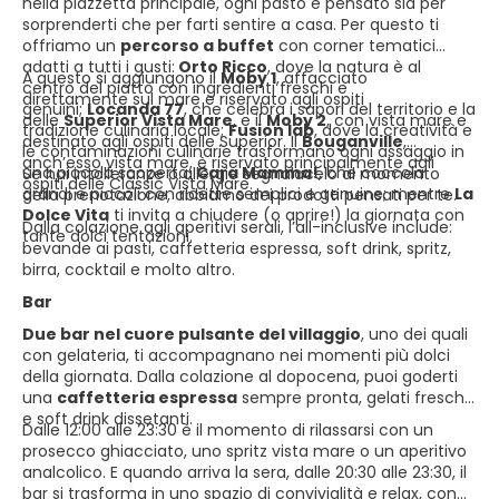
nella piazzetta principale, ogni pasto è pensato sia per
sorprenderti che per farti sentire a casa. Per questo ti
offriamo un
percorso a buffet
con corner tematici
adatti a tutti i gusti:
Orto Ricco
, dove la natura è al
A questo si aggiungono il
Moby 1
, affacciato
centro del piatto con ingredienti freschi e
direttamente sul mare e riservato agli ospiti
genuini;
Locanda 77
, che celebra i sapori del territorio e la
delle
Superior Vista Mare
, e il
Moby 2
, con vista mare e
tradizione culinaria locale;
Fusion lab
, dove la creatività e
destinato agli ospiti delle Superior. Il
Bouganville
,
le contaminazioni culinarie trasformano ogni assaggio in
anch’esso vista mare, è riservato principalmente agli
una piccola scoperta;
Cara Mamma!
, che coccola
Se hai intolleranze o allergie segnalacelo al momento
ospiti delle Classic Vista Mare.
grandi e piccoli con ricette semplici e genuine; mentre
La
della prenotazione, abbiamo dei prodotti pensati per te.
Dolce Vita
ti invita a chiudere (o aprire!) la giornata con
Dalla colazione agli aperitivi serali, l’all-inclusive include:
tante dolci tentazioni.
bevande ai pasti, caffetteria espressa, soft drink, spritz,
birra, cocktail e molto altro.
Bar
Due bar nel cuore pulsante del villaggio
, uno dei quali
con gelateria, ti accompagnano nei momenti più dolci
della giornata. Dalla colazione al dopocena, puoi goderti
una
caffetteria espressa
sempre pronta, gelati freschi
e soft drink dissetanti.
Dalle 12:00 alle 23:30 è il momento di rilassarsi con un
prosecco ghiacciato, uno spritz vista mare o un aperitivo
analcolico. E quando arriva la sera, dalle 20:30 alle 23:30, il
bar si trasforma in uno spazio di convivialità e relax, con