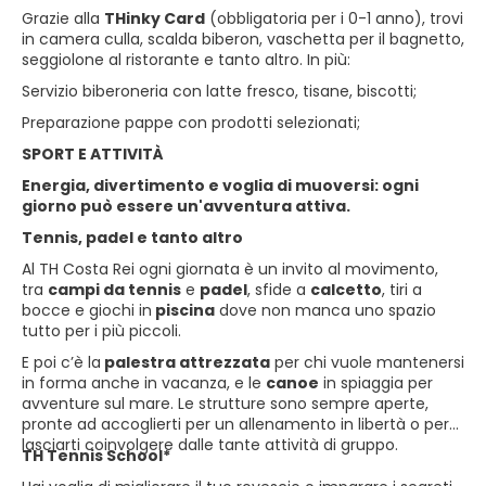
Grazie alla
THinky Card
(obbligatoria per i 0-1 anno), trovi
in camera culla, scalda biberon, vaschetta per il bagnetto,
seggiolone al ristorante e tanto altro. In più:
Servizio biberoneria con latte fresco, tisane, biscotti;
Preparazione pappe con prodotti selezionati;
SPORT E ATTIVITÀ
Energia, divertimento e voglia di muoversi: ogni
giorno può essere un'avventura attiva.
Tennis, padel e tanto altro
Al TH Costa Rei ogni giornata è un invito al movimento,
tra
campi da tennis
e
padel
, sfide a
calcetto
, tiri a
bocce e giochi in
piscina
dove non manca uno spazio
tutto per i più piccoli.
E poi c’è la
palestra attrezzata
per chi vuole mantenersi
in forma anche in vacanza, e le
canoe
in spiaggia per
avventure sul mare. Le strutture sono sempre aperte,
pronte ad accoglierti per un allenamento in libertà o per
lasciarti coinvolgere dalle tante attività di gruppo.
TH Tennis School*