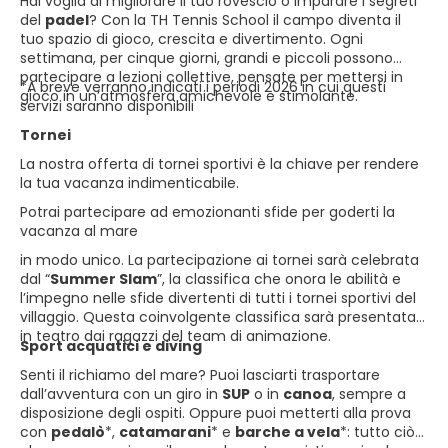
Hai voglia di migliorare il tuo rovescio o imparare i segreti
del
padel
? Con la TH Tennis School il campo diventa il
tuo spazio di gioco, crescita e divertimento. Ogni
settimana, per cinque giorni, grandi e piccoli possono
partecipare a lezioni collettive, pensate per mettersi in
*A breve verranno indicati i periodi 2026 in cui questi
gioco in un’atmosfera amichevole e stimolante.
servizi saranno disponibili
Tornei
La nostra offerta di tornei sportivi è la chiave per rendere
la tua vacanza indimenticabile.
Potrai partecipare ad emozionanti sfide per goderti la
vacanza al mare
in modo unico. La partecipazione ai tornei sarà celebrata
dal “
Summer Slam
”, la classifica che onora le abilità e
l’impegno nelle sfide divertenti di tutti i tornei sportivi del
villaggio. Questa coinvolgente classifica sarà presentata
in teatro dai ragazzi del team di animazione.
Sport acquatici e diving
Senti il richiamo del mare? Puoi lasciarti trasportare
dall’avventura con un giro in
SUP
o in
canoa
, sempre a
disposizione degli ospiti. Oppure puoi metterti alla prova
con
pedalò
*,
catamarani
* e
barche a vela
*: tutto ciò