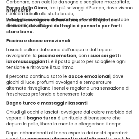
Carbonara, con calette da sogno e scogliere mozzafiato;
Parco della Giara
, tra i più selvaggi d’Europa, dove vivono
BENESSERE
i celebri cavalli allo stato brado;
Villaggio nuragico di Barumini
, sito UNESCO e custode
Lasciati avvolgere da un’atmosfera di quiete e
di un’antica civiltà.
armonia, dove ogni dettaglio è pensato per farti
stare bene.
Piscina e docce emozionali
Lasciati cullare dal suono dell’acqua e dal tepore
avvolgente: la
piscina emotion
, con i
suoi sei getti
idromassaggianti
, è il posto giusto per sciogliere ogni
tensione e ritrovare il tuo ritmo.
Il percorso continua sotto le
docce emozionali
, dove
giochi di luce, profumi avvolgenti e temperature
alternate risvegliano i sensi e regalano una sensazione di
freschezza profonda e benessere totale.
Bagno turco e massaggi rilassanti
Chiudi gli occhi e lasciati avvolgere dal calore morbido del
vapore: il
bagno turco
è un rituale di benessere che
depura la pelle, libera la mente e alleggerisce il corpo.
Dopo, abbandonati al tocco esperto dei nostri operatori:
scegli tra
massaggi rilassanti o rivitalizzanti
e senti
le