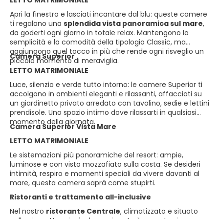
LETTO MATRIMONIALE
Apri la finestra e lasciati incantare dal blu: queste camere
ti regalano una
splendida vista panoramica sul mare
,
da goderti ogni giorno in totale relax. Mantengono la
semplicità e la comodità della tipologia Classic, ma
aggiungono quel tocco in più che rende ogni risveglio un
Camera Superior
piccolo momento di meraviglia.
LETTO MATRIMONIALE
Luce, silenzio e verde tutto intorno: le camere Superior ti
accolgono in ambienti eleganti e rilassanti, affacciati su
un giardinetto privato arredato con tavolino, sedie e lettini
prendisole. Uno spazio intimo dove rilassarti in qualsiasi
momento della giornata.
Camera Superior Vista Mare
LETTO MATRIMONIALE
Le sistemazioni più panoramiche del resort: ampie,
luminose e con vista mozzafiato sulla costa. Se desideri
intimità, respiro e momenti speciali da vivere davanti al
mare, questa camera saprà come stupirti.
Ristoranti e trattamento all-inclusive
Nel nostro
ristorante Centrale
, climatizzato e situato