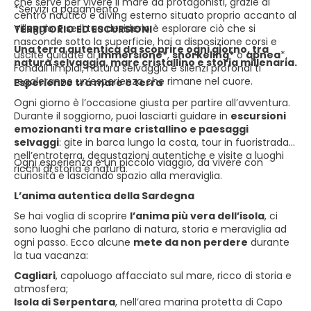
che serve per vivere il mare da protagonisti, grazie al
*Servizi a pagamento
centro nautico e diving esterno situato proprio accanto al
Villaggio. E se il tuo desiderio è esplorare ciò che si
TERRITORIO ED ESCURSIONI
nasconde sotto la superficie, hai a disposizione corsi e
Una terra autentica da scoprire ogni giorno, tra
uscite guidate di
immersione*
,
snorkeling*
o
apnea
*.
natura selvaggia, mare cristallino e storia millenaria.
Fondali limpidi, natura selvaggia e silenzi profondi ti
regaleranno un’esperienza che rimane nel cuore.
Esperienze tra mare e terra
Ogni giorno è l’occasione giusta per partire all’avventura.
Durante il soggiorno, puoi lasciarti guidare in
escursioni
emozionanti tra mare cristallino e paesaggi
selvaggi
: gite in barca lungo la costa, tour in fuoristrada
nell’entroterra, degustazioni autentiche e visite a luoghi
Ogni esperienza è un piccolo viaggio, da vivere con
ricchi di storia e natura.
curiosità e lasciando spazio alla meraviglia.
L’anima autentica della Sardegna
Se hai voglia di scoprire
l’anima più vera dell’isola
, ci
sono luoghi che parlano di natura, storia e meraviglia ad
ogni passo. Ecco alcune
mete da non perdere
durante
la tua vacanza:
Cagliari
, capoluogo affacciato sul mare, ricco di storia e
atmosfera;
Isola di Serpentara
, nell’area marina protetta di Capo